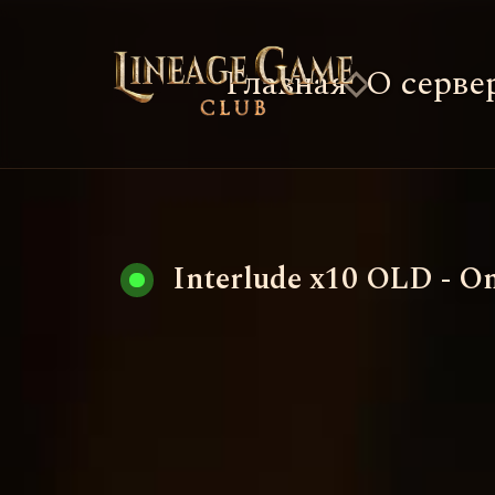
Главная
О серве
Interlude x10 OLD - O