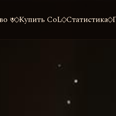
во
Купить CoL
Статистика