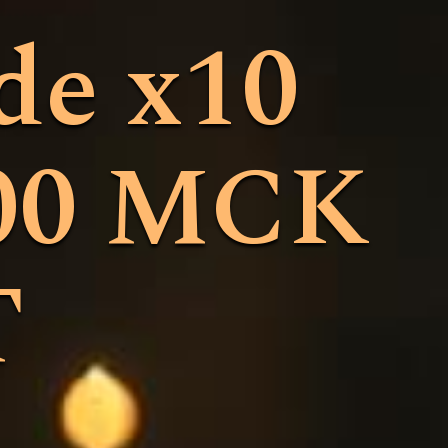
de x10
:00 МСК
Т