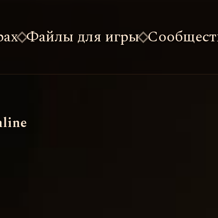
рах
Файлы для игры
Сообщест
nline